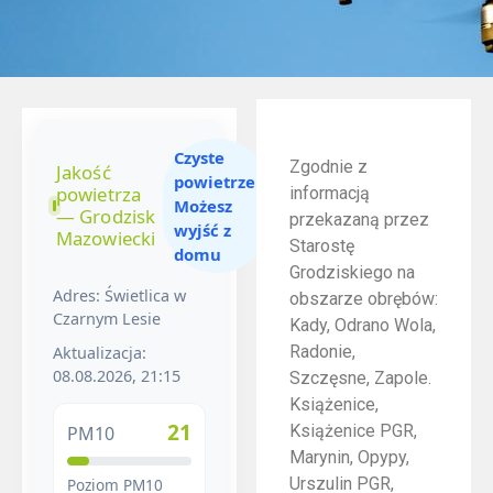
Czyste
Zgodnie z
Jakość
powietrze.
powietrza
informacją
Możesz
— Grodzisk
przekazaną przez
wyjść z
Mazowiecki
Starostę
domu
Grodziskiego na
Adres: Świetlica w
obszarze obrębów:
Czarnym Lesie
Kady, Odrano Wola,
Radonie,
Aktualizacja:
08.08.2026, 21:15
Szczęsne, Zapole.
Książenice,
21
Książenice PGR,
PM10
Marynin, Opypy,
Urszulin PGR,
Poziom PM10