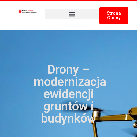
Strona
Gminy
Drony –
modernizacja
ewidencji
gruntów i
budynków