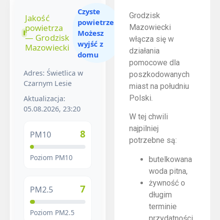
Czyste
Grodzisk
Jakość
powietrze.
powietrza
Mazowiecki
Możesz
— Grodzisk
włącza się w
wyjść z
Mazowiecki
działania
domu
pomocowe dla
Adres: Świetlica w
poszkodowanych
Czarnym Lesie
miast na południu
Polski.
Aktualizacja:
05.08.2026, 23:20
W tej chwili
najpilniej
8
PM10
potrzebne są:
Poziom PM10
butelkowana
woda pitna,
żywność o
7
PM2.5
długim
terminie
Poziom PM2.5
przydatności