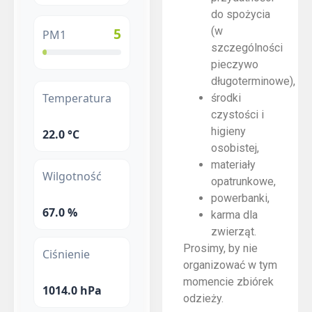
do spożycia
(w
5
PM1
szczególności
pieczywo
długoterminowe),
Temperatura
środki
czystości i
higieny
22.0 °C
osobistej,
materiały
Wilgotność
opatrunkowe,
powerbanki,
67.0 %
karma dla
zwierząt.
Prosimy, by nie
Ciśnienie
organizować w tym
momencie zbiórek
1014.0 hPa
odzieży.