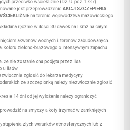
ych przeciwko wściekliźnie (Dz. U. poz. 1737)
planowane jest przeprowadzenie
AKCJI SZCZEPIENIA
ŚCIEKLIŹNIE
na terenie województwa mazowieckiego
ładana ręcznie w ilości 30 dawek na I km2 na całym
ominięciem akwenów wodnych i. terenów zabudowanych.
ka, koloru zielono-brązowego o intensywnym zapachu
 że nie zostanie ona podjęta przez lisa.
 u lisów.
ezwłocznie zgłosić do lekarza medycyny.
odarskich ze szczepionką należy niezwłocznie zgłosić
esie 14 dni od jej wyłożenia należy ograniczyć
 prowadzić na smyczy a koty trzymać w zamkniętych
wystąpienia złych warunków atmosferycznych lub z