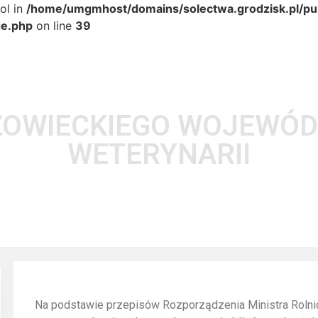
ol in
/home/umgmhost/domains/solectwa.grodzisk.pl/pub
ge.php
on line
39
OWIECKIEGO WOJEWÓD
WETERYNARII
Na podstawie przepisów Rozporządzenia Ministra Rolnict