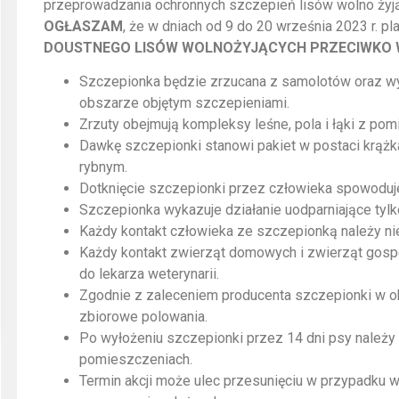
przeprowadzania ochronnych szczepień lisów wolno żyjąc
OGŁASZAM
, że w dniach od 9 do 20 września 2023 r. 
DOUSTNEGO LISÓW WOLNOŻYJĄCYCH PRZECIWKO W
Szczepionka będzie zrzucana z samolotów oraz wyk
obszarze objętym szczepieniami.
Zrzuty obejmują kompleksy leśne, pola i łąki z p
Dawkę szczepionki stanowi pakiet w postaci krąż
rybnym.
Dotknięcie szczepionki przez człowieka spowoduje,
Szczepionka wykazuje działanie uodparniające tylko
Każdy kontakt człowieka ze szczepionką należy ni
Każdy kontakt zwierząt domowych i zwierząt gosp
do lekarza weterynarii.
Zgodnie z zaleceniem producenta szczepionki w okr
zbiorowe polowania.
Po wyłożeniu szczepionki przez 14 dni psy należy
pomieszczeniach.
Termin akcji może ulec przesunięciu w przypadku 