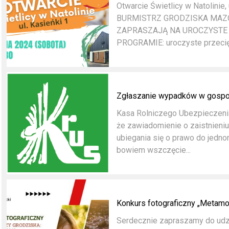
Otwarcie Świetlicy w Natolinie
BURMISTRZ GRODZISKA MAZ
ZAPRASZAJĄ NA UROCZYSTE 
PROGRAMIE: uroczyste przecięc
Zgłaszanie wypadków w gospo
Kasa Rolniczego Ubezpieczeni
że zawiadomienie o zaistnien
ubiegania się o prawo do jed
bowiem wszczęcie...
Konkurs fotograficzny „Metamor
Serdecznie zapraszamy do udzi