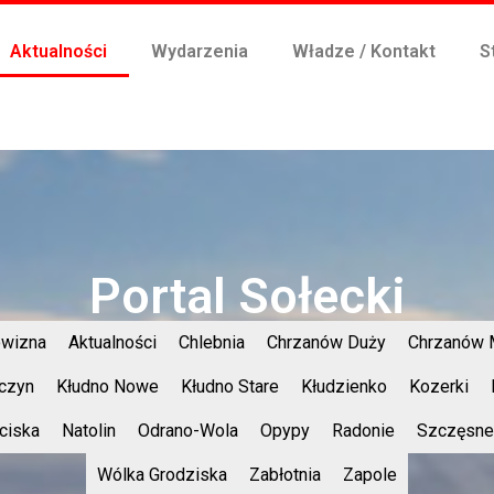
Aktualności
Wydarzenia
Władze / Kontakt
S
Portal Sołecki
wizna
Aktualności
Chlebnia
Chrzanów Duży
Chrzanów 
czyn
Kłudno Nowe
Kłudno Stare
Kłudzienko
Kozerki
ciska
Natolin
Odrano-Wola
Opypy
Radonie
Szczęsne
Wólka Grodziska
Zabłotnia
Zapole