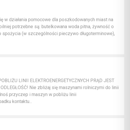
ię w działania pomocowe dla poszkodowanych miast na
ajpilniej potrzebne są: butelkowana woda pitna, żywność o
do spożycia (w szczególności pieczywo długoterminowe),
OBLIŻU LINII ELEKTROENERGETYCZNYCH PRĄD JEST
EGŁOŚĆ! Nie zbliżaj się maszynami rolniczymi do linii
noś przyczep i maszyn w pobliżu linii
adku kontaktu...