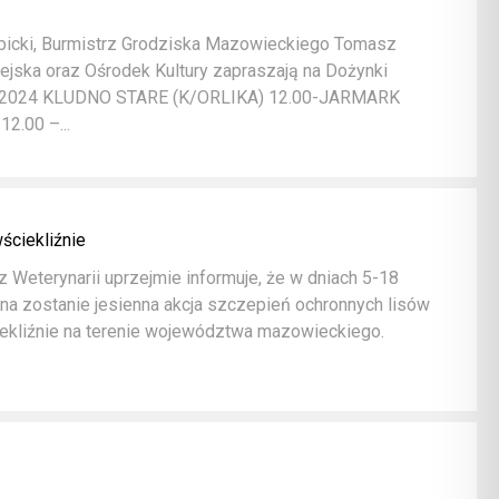
żbicki, Burmistrz Grodziska Mazowieckiego Tomasz
ejska oraz Ośrodek Kultury zapraszają na Dożynki
a 2024 KLUDNO STARE (K/ORLIKA) 12.00-JARMARK
.00 –...
ściekliźnie
Weterynarii uprzejmie informuje, że w dniach 5-18
na zostanie jesienna akcja szczepień ochronnych lisów
ekliźnie na terenie województwa mazowieckiego.