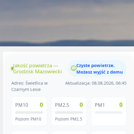
Jakość powietrza —
Czyste powietrze.
Grodzisk Mazowiecki
Możesz wyjść z domu
Adres: Świetlica w
Aktualizacja: 08.08.2026, 06:45
Czarnym Lesie
0
0
0
PM10
PM2.5
PM1
Poziom PM10
Poziom PM2.5