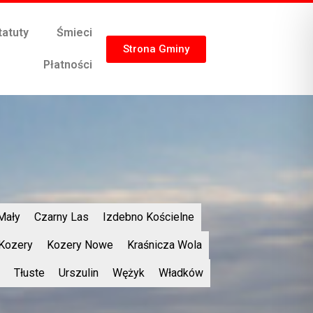
tatuty
Śmieci
Strona Gminy
Płatności
Mały
Czarny Las
Izdebno Kościelne
Kozery
Kozery Nowe
Kraśnicza Wola
Tłuste
Urszulin
Wężyk
Władków