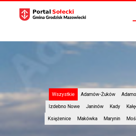
Wszystkie
Adamów-Żuków
Adamo
Izdebno Nowe
Janinów
Kady
Kałę
Księżenice
Makówka
Marynin
Moś