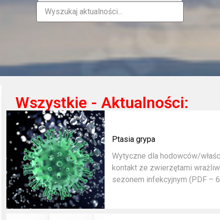
Wszystkie - Aktualności:
Ptasia grypa
Wytyczne dla hodowców/właścic
kontakt ze zwierzętami wrażli
sezonem infekcyjnym (PDF – 