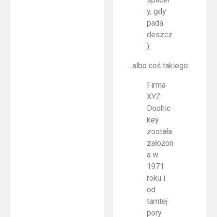
y, gdy
pada
deszcz
).
…albo coś takiego:
Firma
XYZ
Doohic
key
została
założon
a w
1971
roku i
od
tamtej
pory