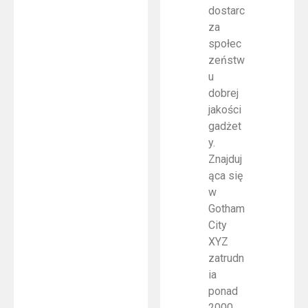
dostarc
za
społec
zeństw
u
dobrej
jakości
gadżet
y.
Znajduj
ąca się
w
Gotham
City
XYZ
zatrudn
ia
ponad
2000