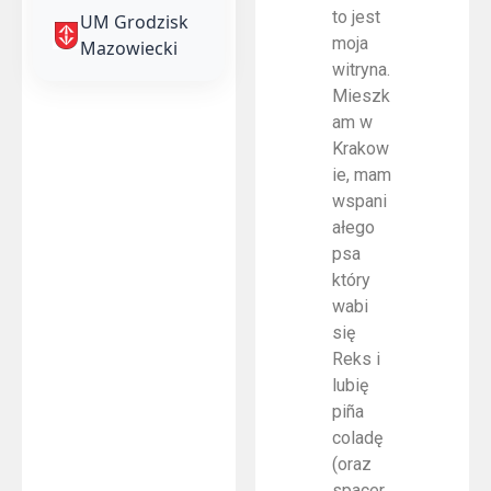
to jest
UM Grodzisk
moja
Mazowiecki
witryna.
Mieszk
am w
Krakow
ie, mam
wspani
ałego
psa
który
wabi
się
Reks i
lubię
piña
coladę
(oraz
spacer