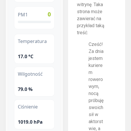
witrynę. Taka
strona może
0
PM1
zawierać na
przykład taką
treść:
Temperatura
Cześć!
Za dnia
17.0 °C
jestem
kuriere
m
Wilgotność
rowero
wym,
79.0 %
nocą
próbuję
Ciśnienie
swoich
sił w
1019.0 hPa
aktorst
wie, a