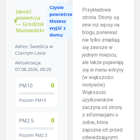
Czyste
Przykładowa
Jakość
powietrze.
powietrza
strona. Strony są
Możesz
— Grodzisk
inne niż wpisy na
wyjść z
Mazowiecki
blogu, ponieważ
domu
nie tylko znajdują
Adres: Świetlica w
się zawsze w
Czarnym Lesie
jednym miejscu,
ale także pojawiają
Aktualizacja:
07.08.2026, 06:20
się w menu witryny
(w większości
0
motywów).
PM10
Większość
użytkowników
Poziom PM10
zaczyna od strony
z informacjami o
0
PM2.5
sobie, która
zapozna ich przed
Poziom PM2.5
odwiedzającymi