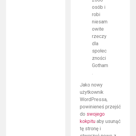
osób i
robi
niesam
owite
rzeczy
dla
społec
zności
Gotham
.
Jako nowy
użytkownik
WordPressa,
powinieneś przejść
do
swojego
kokpitu
aby usunąć
tę stronę i
stworzyć nowe z