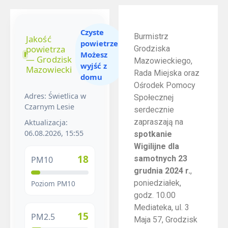
Czyste
Burmistrz
Jakość
powietrze.
powietrza
Grodziska
Możesz
— Grodzisk
Mazowieckiego,
wyjść z
Mazowiecki
Rada Miejska oraz
domu
Ośrodek Pomocy
Adres: Świetlica w
Społecznej
Czarnym Lesie
serdecznie
zapraszają na
Aktualizacja:
06.08.2026, 15:55
spotkanie
Wigilijne dla
18
samotnych
23
PM10
grudnia 2024 r.
,
poniedziałek,
Poziom PM10
godz. 10.00
Mediateka, ul. 3
15
PM2.5
Maja 57, Grodzisk