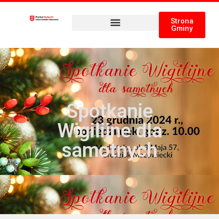
Strona
Gminy
Spotkanie
Wigilijne dla
samotnych