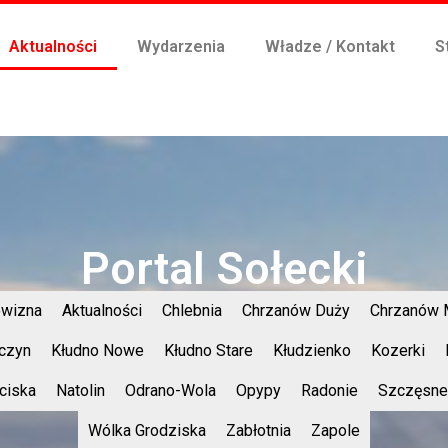
Aktualności
Wydarzenia
Władze / Kontakt
S
Portal Sołecki
wizna
Aktualności
Chlebnia
Chrzanów Duży
Chrzanów 
czyn
Kłudno Nowe
Kłudno Stare
Kłudzienko
Kozerki
ciska
Natolin
Odrano-Wola
Opypy
Radonie
Szczęsne
Wólka Grodziska
Zabłotnia
Zapole