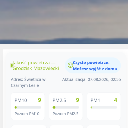
Jakość powietrza —
Czyste powietrze.
Grodzisk Mazowiecki
Możesz wyjść z domu
Adres: Świetlica w
Aktualizacja: 07.08.2026, 02:55
Czarnym Lesie
9
9
4
PM10
PM2.5
PM1
Poziom PM10
Poziom PM2.5