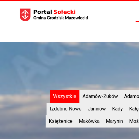
Wszystkie
Adamów-Żuków
Adamo
Izdebno Nowe
Janinów
Kady
Kałę
Księżenice
Makówka
Marynin
Moś