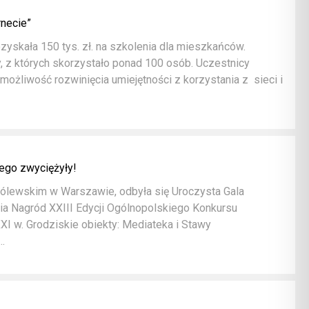
rnecie”
yskała 150 tys. zł. na szkolenia dla mieszkańców.
, z których skorzystało ponad 100 osób. Uczestnicy
możliwość rozwinięcia umiejętności z korzystania z sieci i
ego zwyciężyły!
Królewskim w Warszawie, odbyła się Uroczysta Gala
a Nagród XXIII Edycji Ogólnopolskiego Konkursu
I w. Grodziskie obiekty: Mediateka i Stawy
..