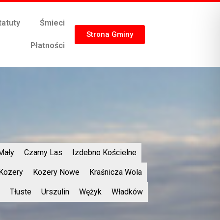
tatuty
Śmieci
Strona Gminy
Płatności
Mały
Czarny Las
Izdebno Kościelne
Kozery
Kozery Nowe
Kraśnicza Wola
Tłuste
Urszulin
Wężyk
Władków