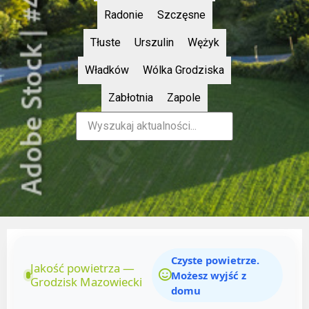
Radonie
Szczęsne
Tłuste
Urszulin
Wężyk
Władków
Wólka Grodziska
Zabłotnia
Zapole
Czyste powietrze.
Jakość powietrza —
Możesz wyjść z
Grodzisk Mazowiecki
domu