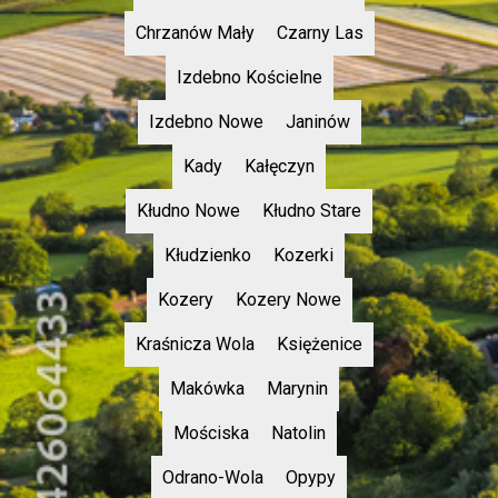
Chrzanów Mały
Czarny Las
Izdebno Kościelne
Izdebno Nowe
Janinów
Kady
Kałęczyn
Kłudno Nowe
Kłudno Stare
Kłudzienko
Kozerki
Kozery
Kozery Nowe
Kraśnicza Wola
Księżenice
Makówka
Marynin
Mościska
Natolin
Odrano-Wola
Opypy