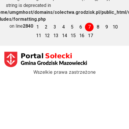
string is deprecated in
ome/umgmhost/domains/solectwa.grodzisk.pl/public_html/
cludes/formatting.php
on line
2840
1
2
3
4
5
6
7
8
9
10
11
12
13
14
15
16
17
Wszelkie prawa zastrzeżone